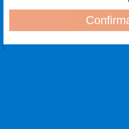
Confirma
';